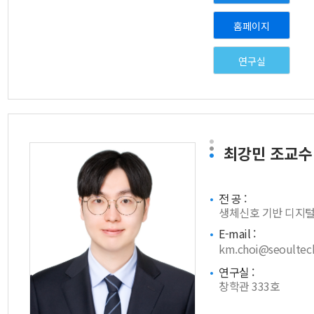
홈페이지
연구실
최강민
조교수
전 공 :
생체신호 기반 디지
E-mail :
km.choi@seoultech
연구실 :
창학관 333호