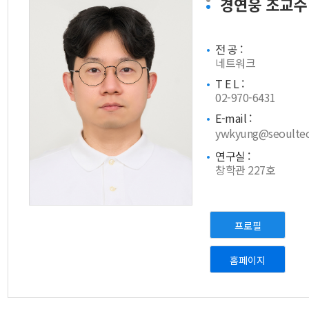
경연웅
조교수
전 공 :
네트워크
T E L :
02-970-6431
E-mail :
ywkyung@seoultech
연구실 :
창학관 227호
프로필
홈페이지