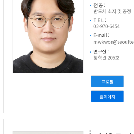
전 공 :
반도체 소자 및 공정
T E L :
02-970-6454
E-mail :
mwkwon@seoultech
연구실 :
창학관 205호
프로필
홈페이지