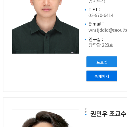
방사특성
T E L :
02-970-6414
E-mail :
wnstjddid@seoulte
연구실 :
창학관 228호
프로필
홈페이지
권민우
조교수