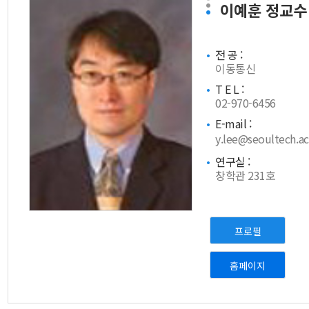
이예훈
정교수
전 공 :
이동통신
T E L :
02-970-6456
E-mail :
y.lee@seoultech.ac
연구실 :
창학관 231호
프로필
홈페이지