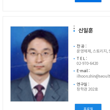
신일훈
전 공 :
운영체제, 스토리지, 
T E L :
02-970-6420
E-mail :
ilhoon.shin@seoult
연구실 :
창학관 202호
프로필