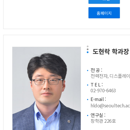
홈페이지
도현락
학과장
전 공 :
전력전자, 디스플레
T E L :
02-970-6463
E-mail :
hldo@seoultech.ac
연구실 :
창학관 226호