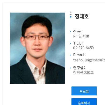
정태호
전 공 :
RF 및 회로
T E L :
02-970-6459
E-mail :
taeho.jung@seoulte
연구실 :
창학관 230호
프로필
홈페이지