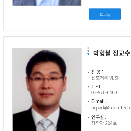
프로필
박형철
정교수
전 공 :
신호처리 VLSI
T E L :
02-970-6460
E-mail :
hcpark@seoultech.
연구실 :
창학관 204호