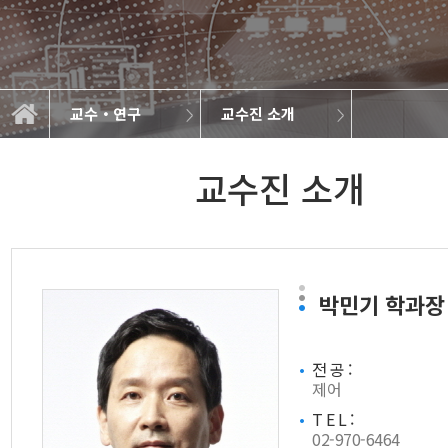
교수・연구
교수진 소개
교수진 소개
교수・연구
학과 소개
연구분야
게시판
교수진 소개
박민기
학과장
전 공 :
제어
T E L :
02-970-6464