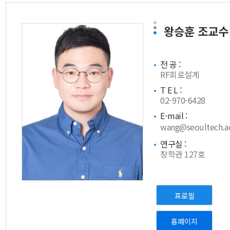
왕승훈
조교수
전 공 :
RF회로설계
T E L :
02-970-6428
E-mail :
wang@seoultech.ac
연구실 :
창학관 127호
프로필
홈페이지