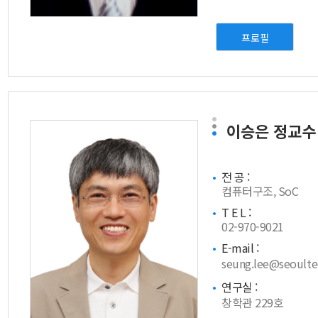
프로필
이승은
정교수
전 공 :
컴퓨터구조, SoC
T E L :
02-970-9021
E-mail :
seung.lee@seoultec
연구실 :
창학관 229호