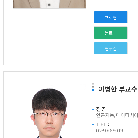
프로필
블로그
연구실
이병한
부교수
전 공 :
인공지능, 데이터사
T E L :
02-970-9019