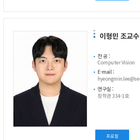
이형민
조교수
전 공 :
Computer Vision
E-mail :
hyeongmin.lee@seo
연구실 :
창학관 334-1호
프로필