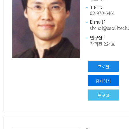
T E L :
02-970-6461
E-mail :
shchoi@seoultech.a
연구실 :
창학관 224호
프로필
홈페이지
연구실