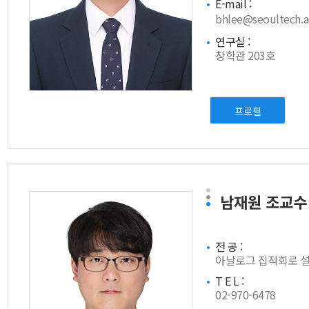
E-mail :
bhlee@seoultech.a
연구실 :
창학관 203호
프로필
남재원
조교수
전 공 :
아날로그 집적회로 
T E L :
02-970-6478