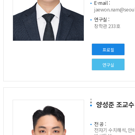
E-mail :
jaewon.nam@seoult
연구실 :
창학관 233호
프로필
연구실
양성준
조교수
전 공 :
전자기 수치해석, 안