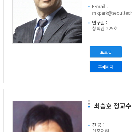
E-mail :
mkpark@seoultech.
연구실 :
창학관 225호
프로필
홈페이지
최승호
정교수
전 공 :
신호처리